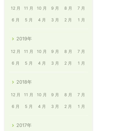
12 月
11 月
10 月
9 月
8 月
7 月
6 月
5 月
4 月
3 月
2 月
1 月
2019年
12 月
11 月
10 月
9 月
8 月
7 月
6 月
5 月
4 月
3 月
2 月
1 月
2018年
12 月
11 月
10 月
9 月
8 月
7 月
6 月
5 月
4 月
3 月
2 月
1 月
2017年