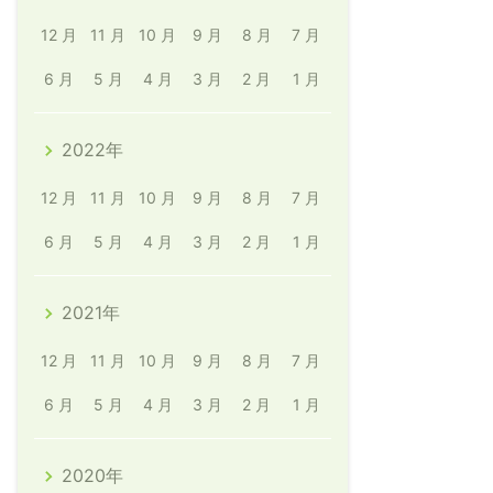
12 月
11 月
10 月
9 月
8 月
7 月
6 月
5 月
4 月
3 月
2 月
1 月
2022年
12 月
11 月
10 月
9 月
8 月
7 月
6 月
5 月
4 月
3 月
2 月
1 月
2021年
12 月
11 月
10 月
9 月
8 月
7 月
6 月
5 月
4 月
3 月
2 月
1 月
2020年