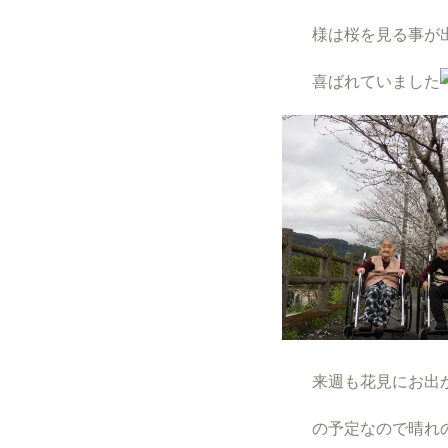
様は桜を見る事が
喜ばれていました
来週も花見にお出
の予定なので
晴れ