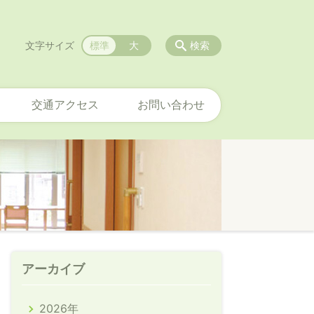
文字サイズ
標準
大
検索
交通アクセス
お問い合わせ
アーカイブ
2026年