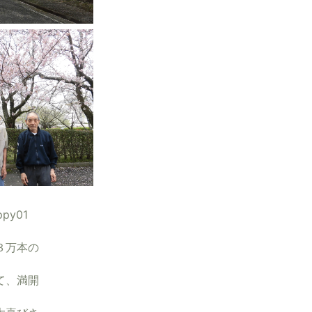
３万本の
て、満開