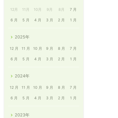
12月
11月
10月
9月
8月
7 月
6 月
5 月
4 月
3 月
2 月
1 月
2025年
12 月
11 月
10 月
9 月
8 月
7 月
6 月
5 月
4 月
3 月
2 月
1 月
2024年
12 月
11 月
10 月
9 月
8 月
7 月
6 月
5 月
4 月
3 月
2 月
1 月
2023年