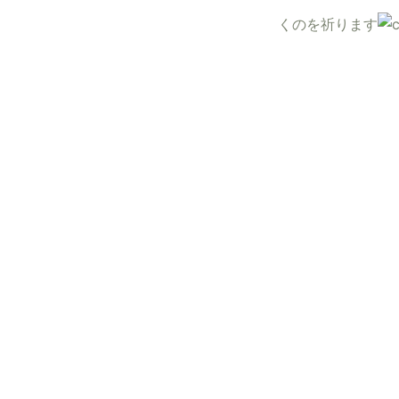
くのを祈ります