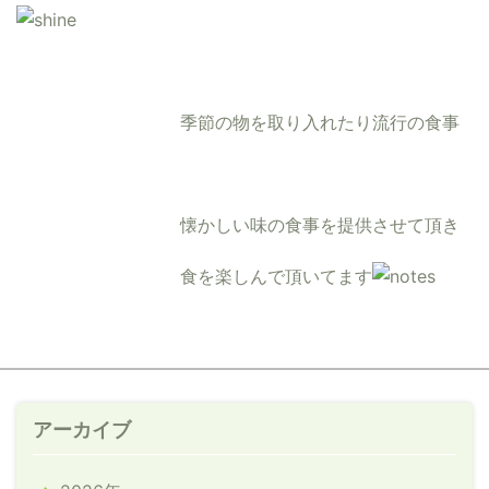
季節の物を取り入れたり流行の食事
懐かしい味の食事を提供させて頂き
食を楽しんで頂いてます
アーカイブ