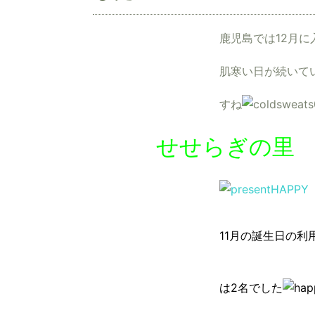
鹿児島では12月に
肌寒い日が続いて
すね
せせらぎの里 
HAPPY
11月の誕生日の利
は2名でした