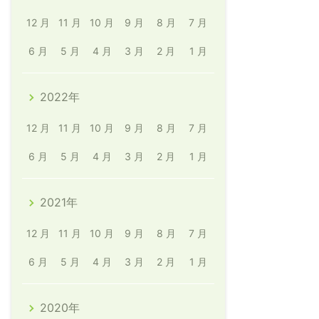
12 月
11 月
10 月
9 月
8 月
7 月
6 月
5 月
4 月
3 月
2 月
1 月
2022年
12 月
11 月
10 月
9 月
8 月
7 月
6 月
5 月
4 月
3 月
2 月
1 月
2021年
12 月
11 月
10 月
9 月
8 月
7 月
6 月
5 月
4 月
3 月
2 月
1 月
2020年