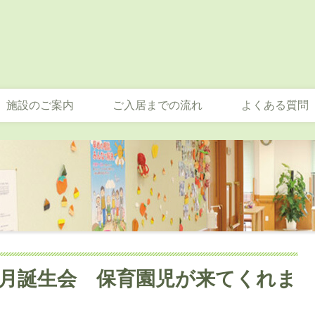
施設のご案内
ご入居までの流れ
よくある質問
1月誕生会 保育園児が来てくれま