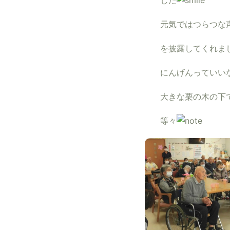
元気ではつらつな
を披露してくれま
にんげんっていい
大きな栗の木の下
等々