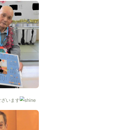
ございます