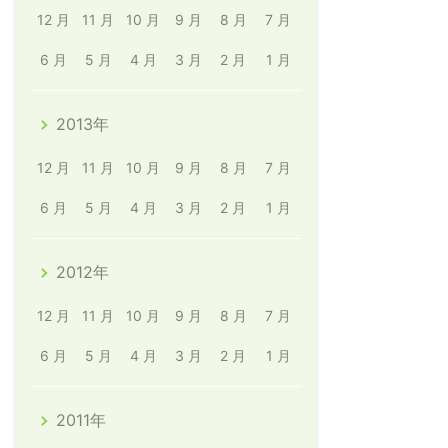
12 月
11 月
10 月
9 月
8 月
7 月
6 月
5 月
4 月
3 月
2 月
1 月
2013年
12 月
11 月
10 月
9 月
8 月
7 月
6 月
5 月
4 月
3 月
2 月
1 月
2012年
12 月
11 月
10 月
9 月
8 月
7 月
6 月
5 月
4 月
3 月
2 月
1 月
2011年