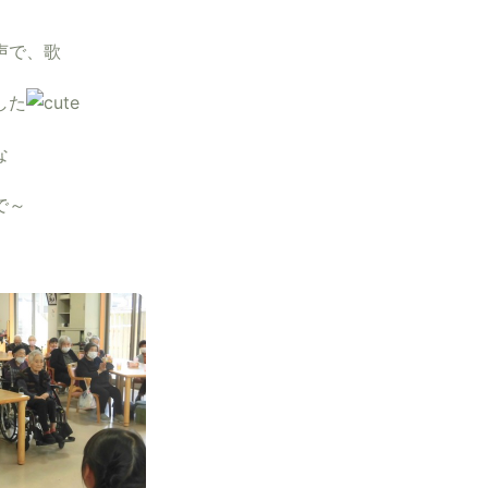
声で、歌
した
な
で～