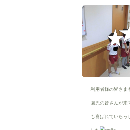
利用者様の皆さま
園児の皆さんが
来
も喜ばれていらっ
した